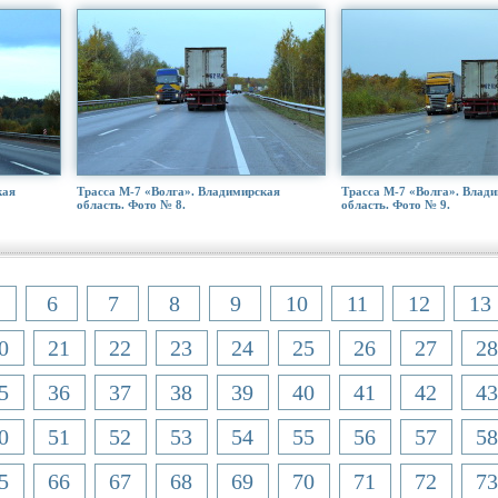
кая
Трасса М-7 «Волга». Владимирская
Трасса М-7 «Волга». Влад
область. Фото № 8.
область. Фото № 9.
6
7
8
9
10
11
12
13
0
21
22
23
24
25
26
27
28
5
36
37
38
39
40
41
42
43
0
51
52
53
54
55
56
57
58
5
66
67
68
69
70
71
72
73