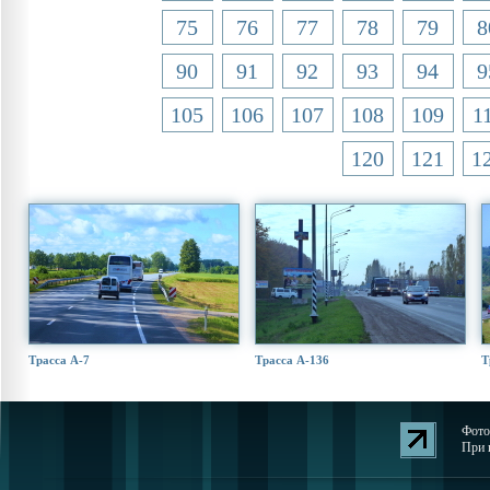
75
76
77
78
79
8
90
91
92
93
94
9
105
106
107
108
109
1
120
121
1
Трасса А-7
Трасса А-136
Т
Фото
При 