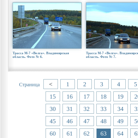
Трасса М-7 «Волга». Владимирская
Трасса М-7 «Волга». Владимирс
область. Фото № 6.
область. Фото № 7.
<
1
2
3
4
5
Страница
15
16
17
18
19
2
30
31
32
33
34
3
45
46
47
48
49
5
60
61
62
63
64
6