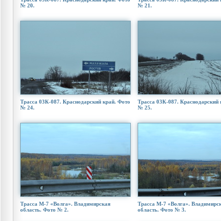
№ 20.
№ 21.
Трасса 03К-087. Краснодарский край. Фото
Трасса 03К-087. Краснодарский 
№ 24.
№ 25.
Трасса М-7 «Волга». Владимирская
Трасса М-7 «Волга». Владимирс
область. Фото № 2.
область. Фото № 3.