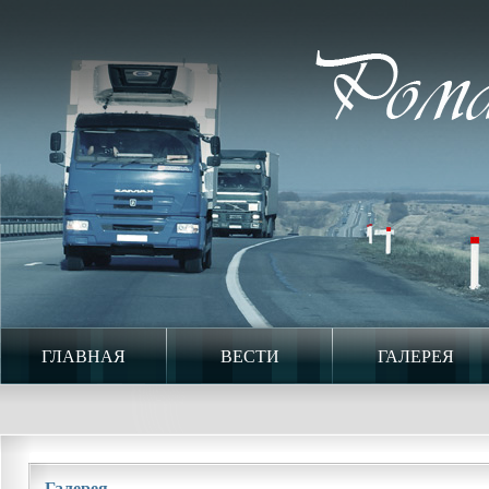
ГЛАВНАЯ
ВЕСТИ
ГАЛЕРЕЯ
Галерея