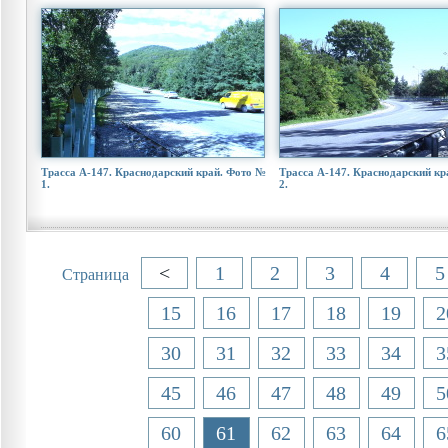
Трасса А-147. Краснодарский край. Фото №
Трасса А-147. Краснодарский кр
1.
2.
<
1
2
3
4
5
Страница
15
16
17
18
19
2
30
31
32
33
34
3
45
46
47
48
49
5
60
61
62
63
64
6