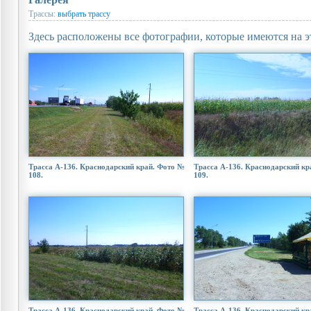
Трассы:
выбрать трассу
Здесь расположены все фотографии, которые имеются на э
Трасса А-136. Краснодарский край. Фото №
Трасса А-136. Краснодарский кр
108.
109.
Трасса А-136. Краснодарский край. Фото №
Трасса А-136. Краснодарский кр