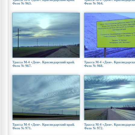
Фото № 963.
Фото № 964.
Трасса М-4 «Дон». Краснодарский край.
Трасса М-4 «Дон». Краснодарски
Фото № 967.
Фото № 968.
Трасса М-4 «Дон». Краснодарский край.
Трасса М-4 «Дон». Краснодарски
Фото № 971.
Фото № 972.