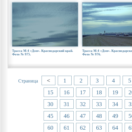
Трасса М-4 «Дон». Краснодарский край.
Трасса М-4 «Дон». Краснодарски
Фото № 975.
Фото № 976.
<
1
2
3
4
5
Страница
15
16
17
18
19
2
30
31
32
33
34
3
45
46
47
48
49
5
60
61
62
63
64
6