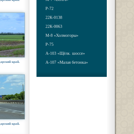
Р-72
22К-0138
22К-0063
М-8 «Холмогоры»
Р-75
А-103 «Щёлк. шоссе»
арский край.
А-107 «Малая бетонка»
арский край.