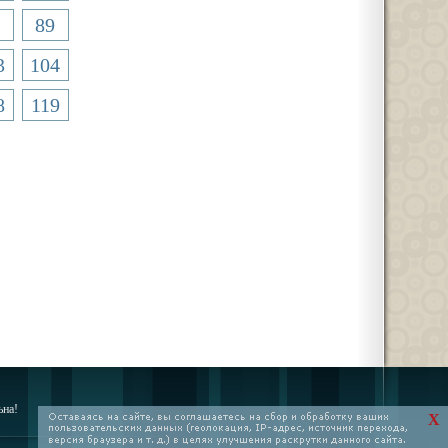
89
3
104
8
119
ьна!
X