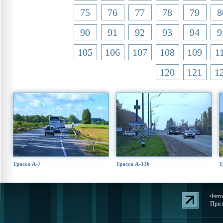
75
76
77
78
79
8
90
91
92
93
94
9
105
106
107
108
109
1
120
121
1
Трасса А-7
Трасса А-136
Т
Фото
При 