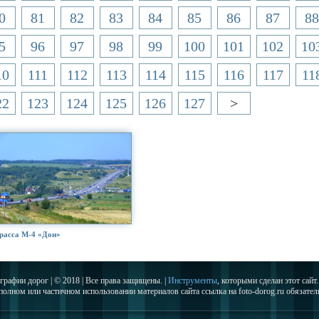
0
81
82
83
84
85
86
87
88
5
96
97
98
99
100
101
102
10
10
111
112
113
114
115
116
117
11
22
123
124
125
126
127
>
расса М-4 «Дон»
графии дорог | © 2018 | Все права защищены. |
Инструменты
, которыми сделан этот сайт.
полном или частичном использовании материалов сайта ссылка на foto-dorog.ru обязател