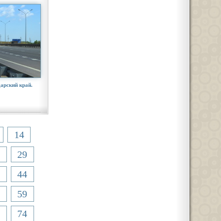
арский край.
14
29
44
59
74