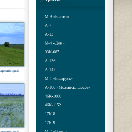
М-9 «Балтия»
A-7
A-13
М-4 «Дон»
03К-087
А-136
А-147
арский край.
М-1 «Беларусь»
А-100 «Можайск. шоссе»
46К-1060
46К-1152
17К-8
17К-9
М-7 «Волга»
арский край.