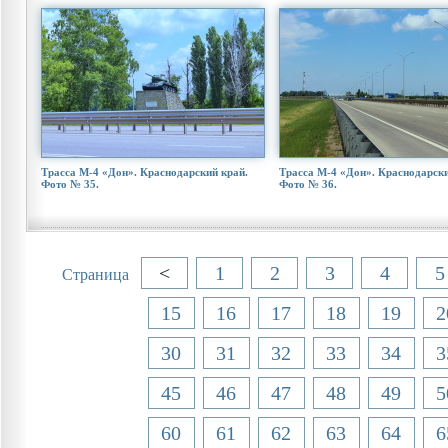
Трасса М-4 «Дон». Краснодарский край.
Трасса М-4 «Дон». Краснодарски
Фото № 35.
Фото № 36.
<
1
2
3
4
5
Страница
15
16
17
18
19
2
30
31
32
33
34
3
45
46
47
48
49
5
60
61
62
63
64
6