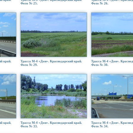
Фото № 25.
Фото № 26.
й край.
Трасса М-4 «Дон». Краснодарский край.
Трасса М-4 «Дон». Краснод
Фото № 29.
Фото № 30.
й край.
Трасса М-4 «Дон». Краснодарский край.
Трасса М-4 «Дон». Краснод
Фото № 33.
Фото № 34.