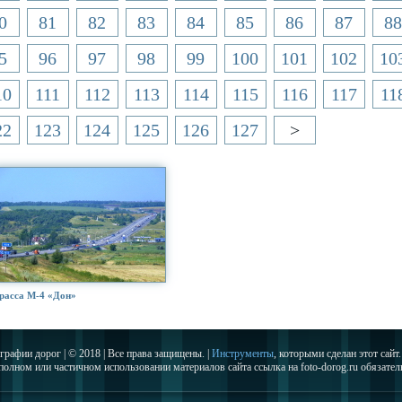
0
81
82
83
84
85
86
87
88
5
96
97
98
99
100
101
102
10
10
111
112
113
114
115
116
117
11
22
123
124
125
126
127
>
расса М-4 «Дон»
графии дорог | © 2018 | Все права защищены. |
Инструменты
, которыми сделан этот сайт.
полном или частичном использовании материалов сайта ссылка на foto-dorog.ru обязател