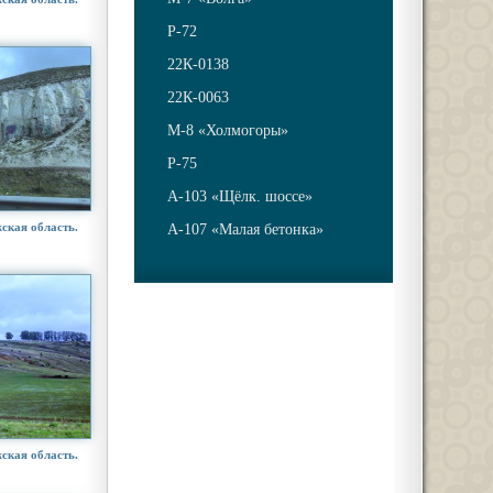
Р-72
22К-0138
22К-0063
М-8 «Холмогоры»
Р-75
А-103 «Щёлк. шоссе»
ская область.
А-107 «Малая бетонка»
ская область.