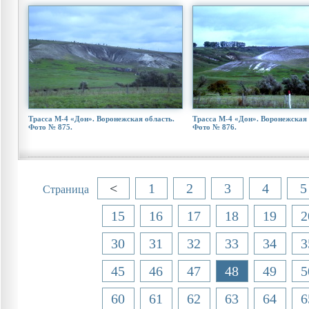
Трасса М-4 «Дон». Воронежская область.
Трасса М-4 «Дон». Воронежская 
Фото № 875.
Фото № 876.
<
1
2
3
4
5
Страница
15
16
17
18
19
2
30
31
32
33
34
3
45
46
47
48
49
5
60
61
62
63
64
6