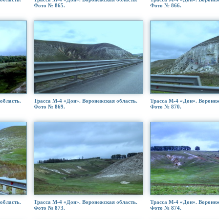
Фото № 865.
Фото № 866.
область.
Трасса М-4 «Дон». Воронежская область.
Трасса М-4 «Дон». Воронеж
Фото № 869.
Фото № 870.
область.
Трасса М-4 «Дон». Воронежская область.
Трасса М-4 «Дон». Воронеж
Фото № 873.
Фото № 874.