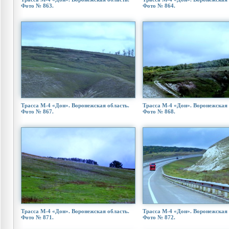
Фото № 863.
Фото № 864.
Трасса М-4 «Дон». Воронежская область.
Трасса М-4 «Дон». Воронежская 
Фото № 867.
Фото № 868.
Трасса М-4 «Дон». Воронежская область.
Трасса М-4 «Дон». Воронежская 
Фото № 871.
Фото № 872.