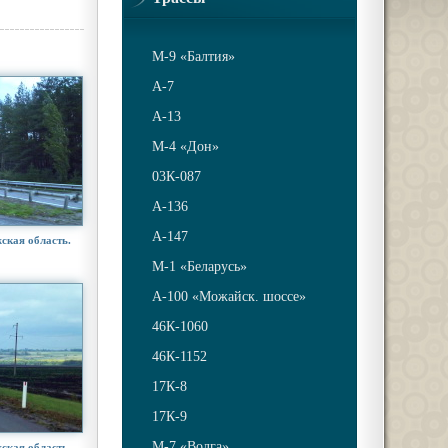
М-9 «Балтия»
A-7
A-13
М-4 «Дон»
03К-087
А-136
А-147
ская область.
М-1 «Беларусь»
А-100 «Можайск. шоссе»
46К-1060
46К-1152
17К-8
17К-9
М-7 «Волга»
ская область.