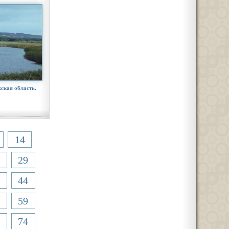
ская область.
14
29
44
59
74