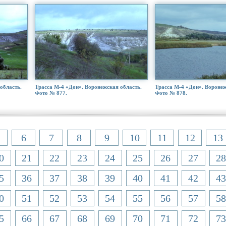
область.
Трасса М-4 «Дон». Воронежская область.
Трасса М-4 «Дон». Воронеж
Фото № 877.
Фото № 878.
6
7
8
9
10
11
12
13
0
21
22
23
24
25
26
27
28
5
36
37
38
39
40
41
42
43
0
51
52
53
54
55
56
57
58
5
66
67
68
69
70
71
72
73