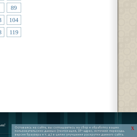
89
3
104
8
119
ьна!
X