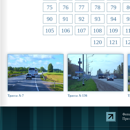
75
76
77
78
79
8
90
91
92
93
94
9
105
106
107
108
109
1
120
121
1
Трасса А-7
Трасса А-136
Т
Фото
При 