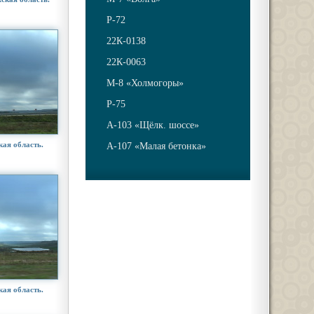
Р-72
22К-0138
22К-0063
М-8 «Холмогоры»
Р-75
А-103 «Щёлк. шоссе»
кая область.
А-107 «Малая бетонка»
кая область.