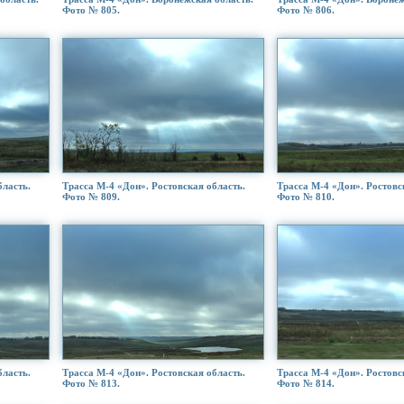
Фото № 805.
Фото № 806.
бласть.
Трасса М-4 «Дон». Ростовская область.
Трасса М-4 «Дон». Ростовс
Фото № 809.
Фото № 810.
бласть.
Трасса М-4 «Дон». Ростовская область.
Трасса М-4 «Дон». Ростовс
Фото № 813.
Фото № 814.