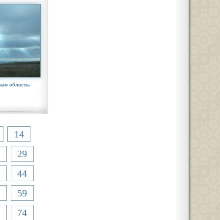
кая область.
14
29
44
59
74