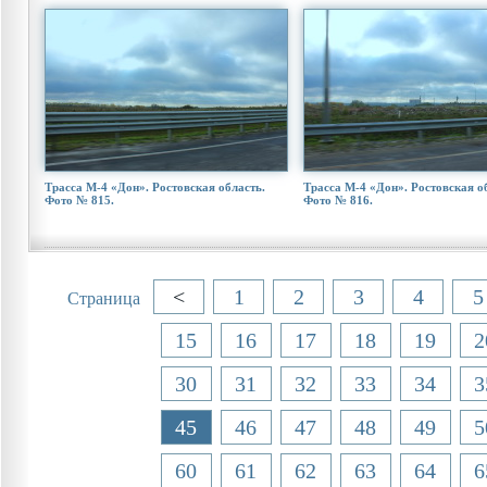
Трасса М-4 «Дон». Ростовская область.
Трасса М-4 «Дон». Ростовская о
Фото № 815.
Фото № 816.
<
1
2
3
4
5
Страница
15
16
17
18
19
2
30
31
32
33
34
3
45
46
47
48
49
5
60
61
62
63
64
6