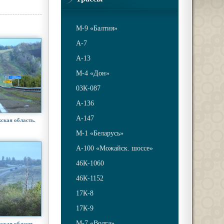
М-9 «Балтия»
A-7
A-13
М-4 «Дон»
03К-087
А-136
А-147
ская область.
М-1 «Беларусь»
А-100 «Можайск. шоссе»
46К-1060
46К-1152
17К-8
17К-9
М-7 «Волга»
ская область.