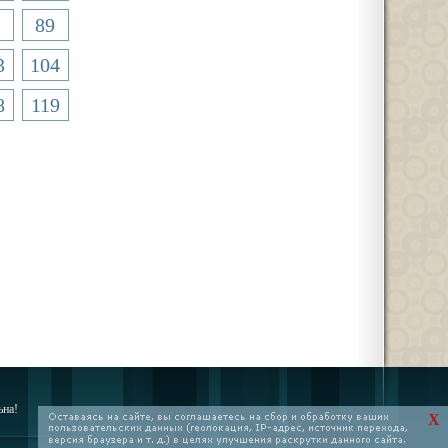
89
3
104
8
119
ьна!
X