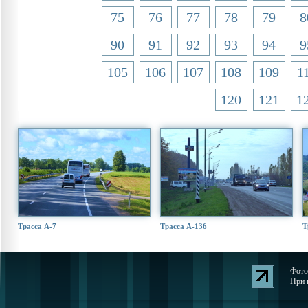
75
76
77
78
79
8
90
91
92
93
94
9
105
106
107
108
109
1
120
121
1
Трасса А-7
Трасса А-136
Т
Фото
При 