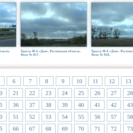
бласть.
Трасса М-4 «Дон». Ростовская область.
Трасса М-4 «Дон». Ростовс
Фото № 817.
Фото № 818.
6
7
8
9
10
11
12
13
0
21
22
23
24
25
26
27
28
5
36
37
38
39
40
41
42
43
0
51
52
53
54
55
56
57
58
5
66
67
68
69
70
71
72
73