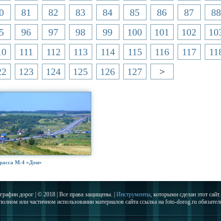
0
81
82
83
84
85
86
87
88
5
96
97
98
99
100
101
102
10
10
111
112
113
114
115
116
117
11
22
123
124
125
126
127
>
расса М-4 «Дон»
графии дорог | © 2018 | Все права защищены. |
Инструменты
, которыми сделан этот сайт.
полном или частичном использовании материалов сайта ссылка на foto-dorog.ru обязател