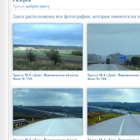
Трассы:
выбрать трассу
Здесь расположены все фотографии, которые имеются на э
Трасса М-4 «Дон». Воронежская область.
Трасса М-4 «Дон». Воронежская 
Фото № 759.
Фото № 760.
Трасса М-4 «Дон». Воронежская область.
Трасса М-4 «Дон». Воронежская 