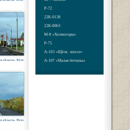
Р-72
22К-0138
22К-0063
М-8 «Холмогоры»
Р-75
А-103 «Щёлк. шоссе»
я область. Фото
А-107 «Малая бетонка»
я область. Фото