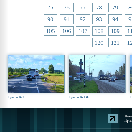
75
76
77
78
79
8
90
91
92
93
94
9
105
106
107
108
109
1
120
121
1
Трасса А-7
Трасса А-136
Т
Фото
При 