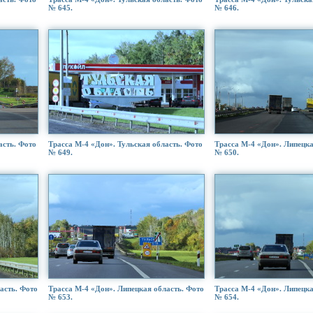
№ 645.
№ 646.
асть. Фото
Трасса М-4 «Дон». Тульская область. Фото
Трасса М-4 «Дон». Липецка
№ 649.
№ 650.
асть. Фото
Трасса М-4 «Дон». Липецкая область. Фото
Трасса М-4 «Дон». Липецка
№ 653.
№ 654.