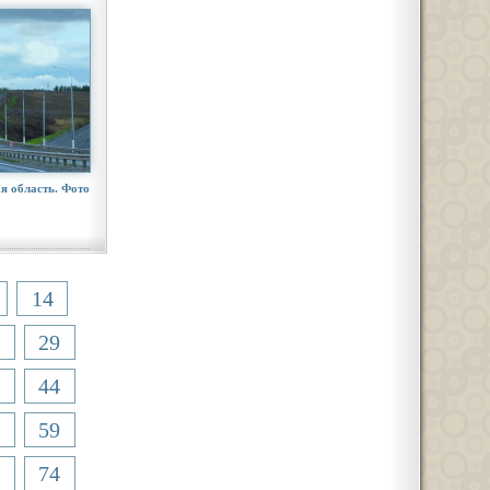
я область. Фото
14
29
44
59
74