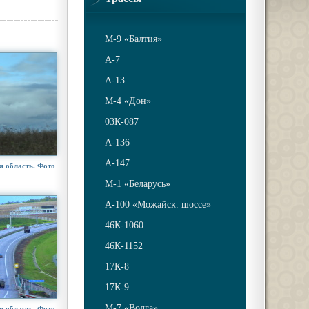
М-9 «Балтия»
A-7
A-13
М-4 «Дон»
03К-087
А-136
А-147
я область. Фото
М-1 «Беларусь»
А-100 «Можайск. шоссе»
46К-1060
46К-1152
17К-8
17К-9
М-7 «Волга»
я область. Фото