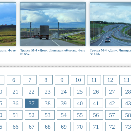
асть. Фото
Трасса М-4 «Дон». Липецкая область. Фото
Трасса М-4 «Дон». Липецка
№ 657.
№ 658.
6
7
8
9
10
11
12
13
0
21
22
23
24
25
26
27
28
5
36
37
38
39
40
41
42
43
0
51
52
53
54
55
56
57
58
5
66
67
68
69
70
71
72
73