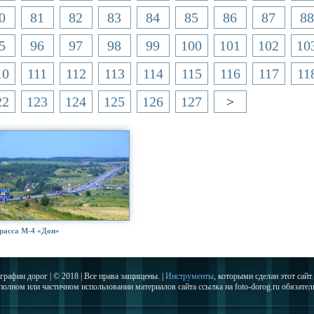
0
81
82
83
84
85
86
87
88
5
96
97
98
99
100
101
102
10
10
111
112
113
114
115
116
117
11
22
123
124
125
126
127
>
расса М-4 «Дон»
графии дорог | © 2018 | Все права защищены. |
Инструменты
, которыми сделан этот сайт.
полном или частичном использовании материалов сайта ссылка на foto-dorog.ru обязател