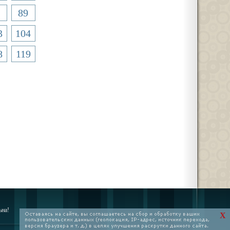
89
3
104
8
119
ьна!
X