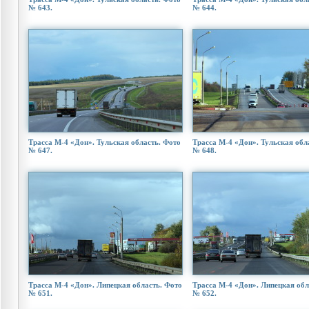
№ 643.
№ 644.
Трасса М-4 «Дон». Тульская область. Фото
Трасса М-4 «Дон». Тульская обл
№ 647.
№ 648.
Трасса М-4 «Дон». Липецкая область. Фото
Трасса М-4 «Дон». Липецкая обл
№ 651.
№ 652.