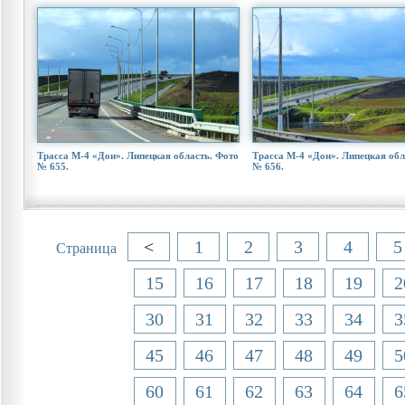
Трасса М-4 «Дон». Липецкая область. Фото
Трасса М-4 «Дон». Липецкая обл
№ 655.
№ 656.
<
1
2
3
4
5
Страница
15
16
17
18
19
2
30
31
32
33
34
3
45
46
47
48
49
5
60
61
62
63
64
6