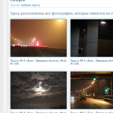
Трассы:
выбрать трассу
Здесь расположены все фотографии, которые имеются на э
Трасса М-4 «Дон». Липецкая область. Фото
Трасса М-4 «Дон». Липецкая обл
№ 519.
№ 520.
Трасса М-4 «Дон». Липецкая область. Фото
Трасса М-4 «Дон». Липецкая обл