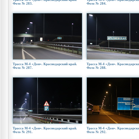
Фото № 283.
Фото № 284.
Трасса М-4 «Дон». Краснодарский край.
Трасса М-4 «Дон». Краснодарски
Фото № 287.
Фото № 288.
Трасса М-4 «Дон». Краснодарский край.
Трасса М-4 «Дон». Краснодарски
Фото № 291.
Фото № 292.