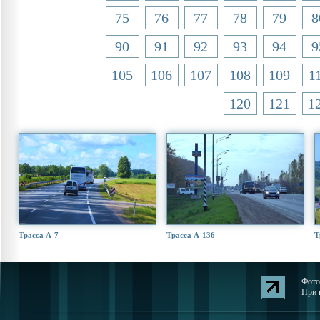
75
76
77
78
79
8
90
91
92
93
94
9
105
106
107
108
109
1
120
121
1
Трасса А-7
Трасса А-136
Т
Фото
При 