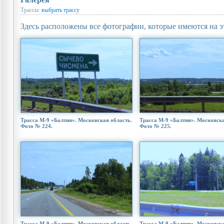
Трассы:
выбрать трассу
Здесь расположены все фотографии, которые имеются на э
Трасса М-9 «Балтия». Московская область.
Трасса М-9 «Балтия». Московска
Фото № 224.
Фото № 225.
Трасса М-9 «Балтия». Московская область.
Трасса М-9 «Балтия». Московска