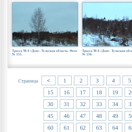
Трасса М-4 «Дон». Тульская область. Фото
Трасса М-4 «Дон». Тульская обл
№ 155.
№ 156.
<
1
2
3
4
5
Страница
15
16
17
18
19
2
30
31
32
33
34
3
45
46
47
48
49
5
60
61
62
63
64
6