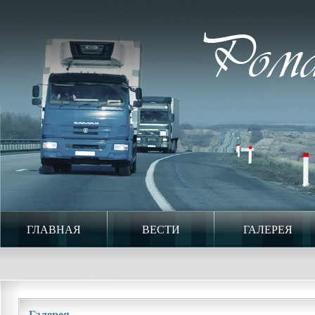
ГЛАВНАЯ
ВЕСТИ
ГАЛЕРЕЯ
Галерея