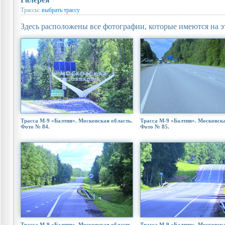
Трассы:
выбрать трассу
Здесь расположены все фотографии, которые имеются на э
Трасса М-9 «Балтия». Московская область.
Трасса М-9 «Балтия». Московска
Фото № 84.
Фото № 85.
Трасса М-9 «Балтия». Московская область.
Трасса М-9 «Балтия». Московска