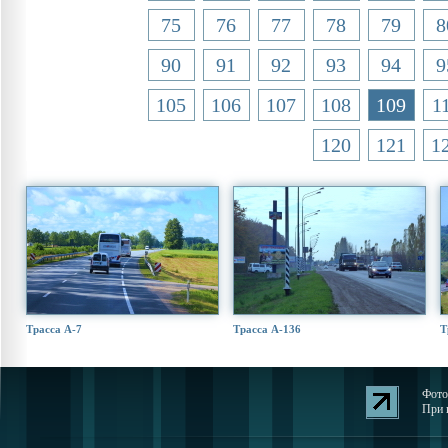
75
76
77
78
79
8
90
91
92
93
94
9
105
106
107
108
109
1
120
121
1
Трасса А-7
Трасса А-136
Т
Фото
При 