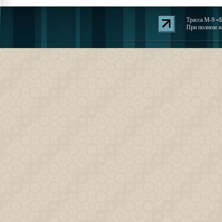
Трасса М-9 «Б
При полном ил