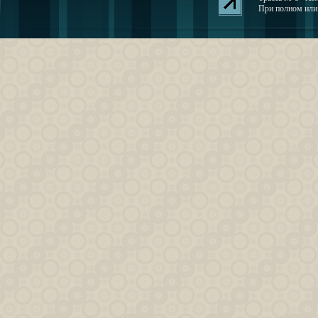
При полном или 