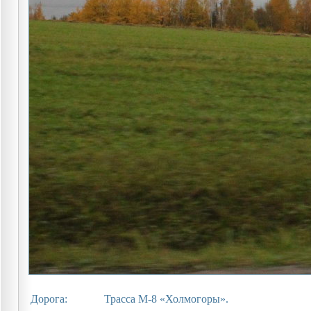
Дорога:
Трасса М-8 «Холмогоры».