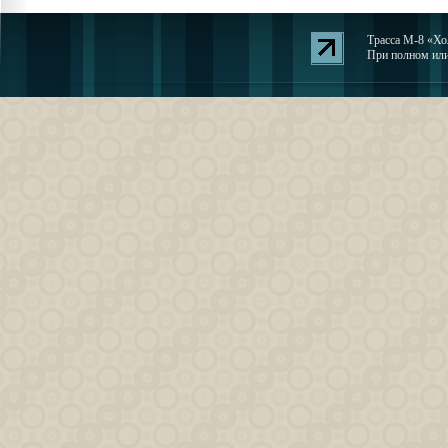
Трасса М-8 «Хол
При полном или 