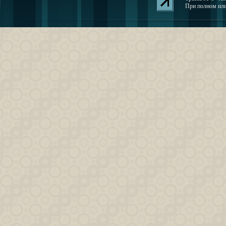
При полном или 