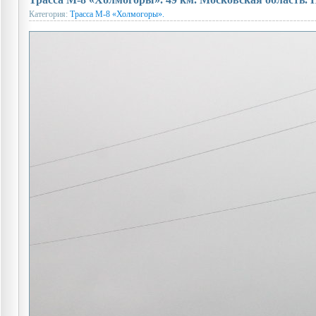
Категория:
Трасса М-8 «Холмогоры».