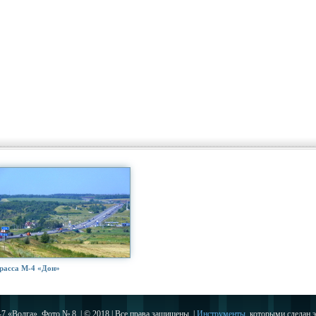
расса М-4 «Дон»
7 «Волга». Фото № 8. | © 2018 | Все права защищены. |
Инструменты
, которыми сделан э