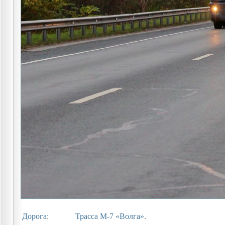
Дорога:
Трасса М-7 «Волга».