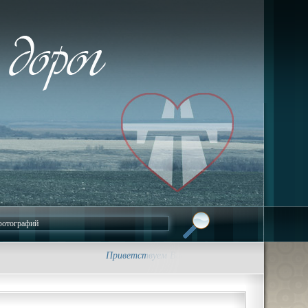
Приветствуем Вас на сайте foto-dorog.ru. • Трасса