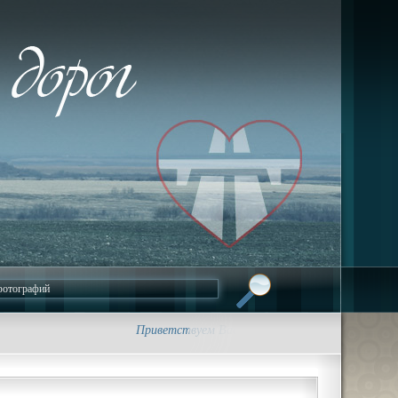
Приветствуем Вас на сайте foto-dorog.ru. • Трасса