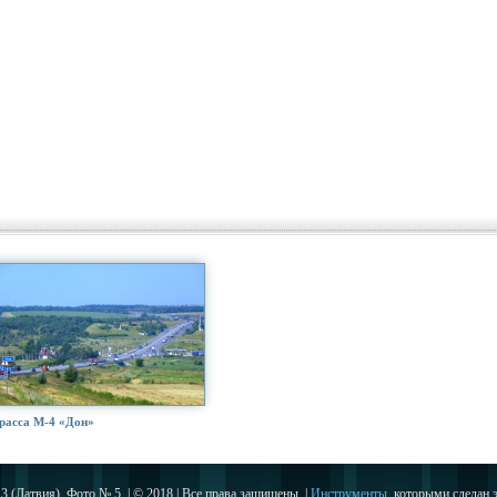
расса М-4 «Дон»
3 (Латвия). Фото № 5. | © 2018 | Все права защищены. |
Инструменты
, которыми сделан э