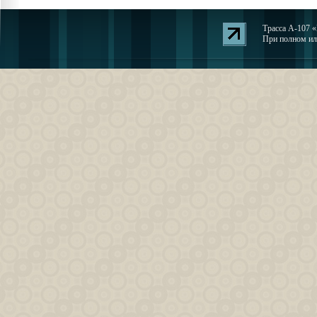
Трасса А-107 «
При полном или