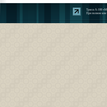
Трасса А-100 «Мо
При полном или ч