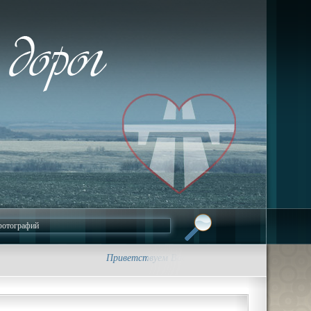
Приветствуем Вас на сайте foto-dorog.ru. • Трасса