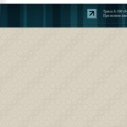
Трасса А-100 «М
При полном или 