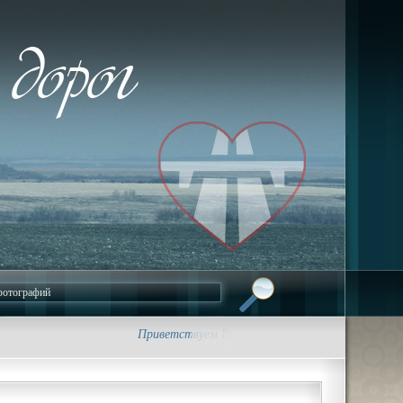
Приветствуем Вас на сайте foto-dorog.ru. • Трасса