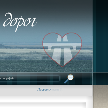
Приветствуем Вас на сайте foto-dorog.ru. • Трасс