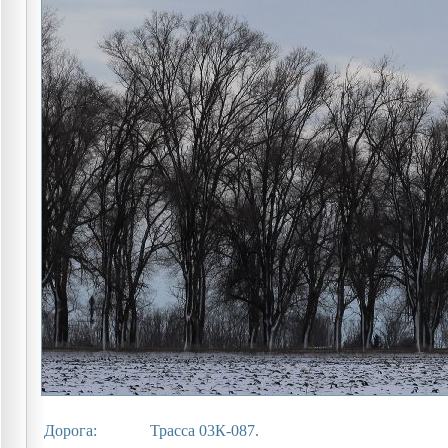
Дорога:
Трасса 03К-087.