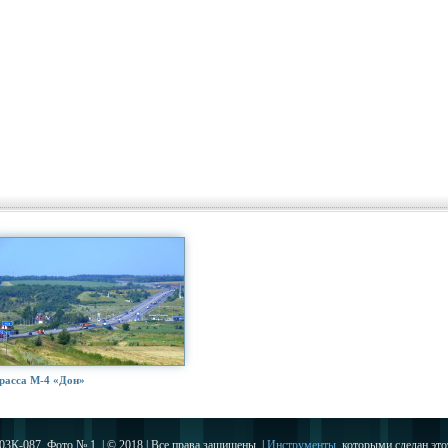
расса М-4 «Дон»
03К-087. Фото № 1. | © 2018 | Все права защищены. |
Инструменты
, которыми сделан этот